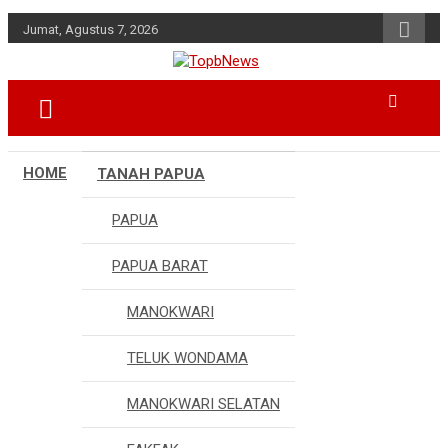
Skip
Jumat, Agustus 7, 2026
to
content
HOME
TANAH PAPUA
PAPUA
PAPUA BARAT
MANOKWARI
TELUK WONDAMA
MANOKWARI SELATAN