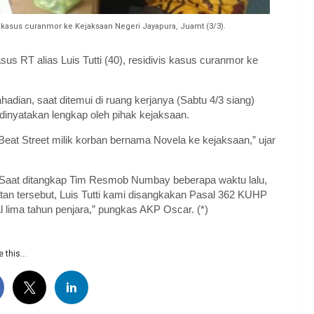
vis kasus curanmor ke Kejaksaan Negeri Jayapura, Juamt (3/3).
sus RT alias Luis Tutti (40), residivis kasus curanmor ke
dian, saat ditemui di ruang kerjanya (Sabtu 4/3 siang)
 dinyatakan lengkap oleh pihak kejaksaan.
eat Street milik korban bernama Novela ke kejaksaan,” ujar
. Saat ditangkap Tim Resmob Numbay beberapa waktu lalu,
atan tersebut, Luis Tutti kami disangkakan Pasal 362 KUHP
lima tahun penjara,” pungkas AKP Oscar. (*)
 this...