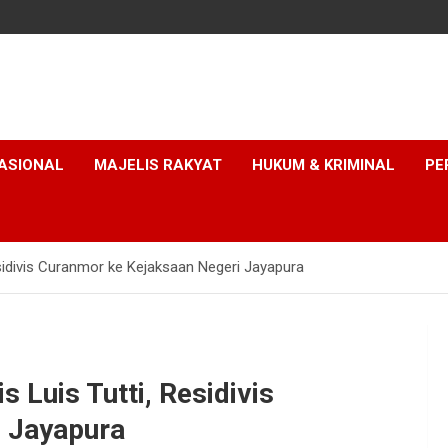
ASIONAL
MAJELIS RAKYAT
HUKUM & KRIMINAL
PE
esidivis Curanmor ke Kejaksaan Negeri Jayapura
 Luis Tutti, Residivis
 Jayapura