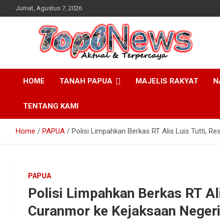
Skip
Jumat, Agustus 7, 2026
to
content
HOME
TANAH PAPUA
MAJELIS RAKYAT
N
TENTANG KAMI
Home
PAPUA
Polisi Limpahkan Berkas RT Alis Luis Tutti, R
PAPUA
Polisi Limpahkan Berkas RT Alis
Curanmor ke Kejaksaan Negeri