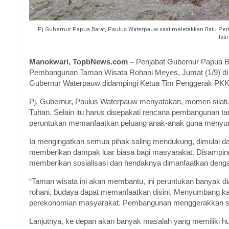
Pj Gubernur Papua Barat, Paulus Waterpauw saat meletakkan Batu Pe
Ist
Manokwari, TopbNews.com –
Penjabat Gubernur Papua B
Pembangunan Taman Wisata Rohani Meyes, Jumat (1/9) di 
Gubernur Waterpauw didampingi Ketua Tim Penggerak PKK,
Pj. Gubernur, Paulus Waterpauw menyatakan, momen silatu
Tuhan. Selain itu harus disepakati rencana pembangunan t
peruntukan memanfaatkan peluang anak-anak guna menyum
Ia mengingatkan semua pihak saling mendukung, dimulai d
memberikan dampak luar biasa bagi masyarakat. Disamping
memberikan sosialisasi dan hendaknya dimanfaatkan denga
“Taman wisata ini akan membantu, ini peruntukan banyak d
rohani, budaya dapat memanfaatkan disini. Menyumbang kar
perekonomian masyarakat. Pembangunan menggerakkan sem
Lanjutnya, ke depan akan banyak masalah yang memiliki hu