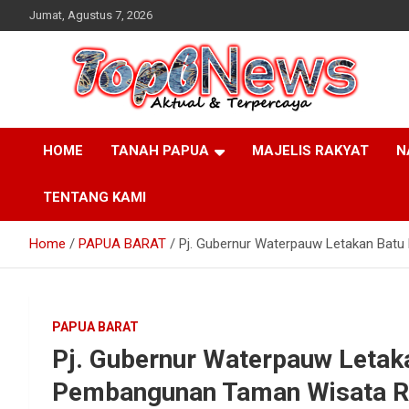
Skip
Jumat, Agustus 7, 2026
to
content
HOME
TANAH PAPUA
MAJELIS RAKYAT
N
TENTANG KAMI
Home
PAPUA BARAT
Pj. Gubernur Waterpauw Letakan Bat
PAPUA BARAT
Pj. Gubernur Waterpauw Letak
Pembangunan Taman Wisata R