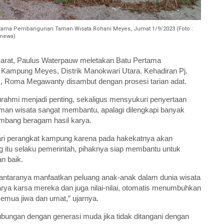
rtama Pembangunan Taman Wisata Rohani Meyes, Jumat 1/9/2023 (Foto :
imewa)
arat, Paulus Waterpauw meletakan Batu Pertama
Kampung Meyes, Distrik Manokwari Utara. Kehadiran Pj.
 Roma Megawanty disambut dengan prosesi tarian adat.
rahmi menjadi penting, sekaligus mensyukuri penyertaan
aman wisata sangat membantu, apalagi dilengkapi banyak
bang beragam hasil karya.
ari perangkat kampung karena pada hakekatnya akan
 itu selaku pemerintah, pihaknya siap membantu untuk
n baik.
iantaranya manfaatkan peluang anak-anak dalam dunia wisata
ya karsa mereka dan juga nilai-nilai, otomatis menumbuhkan
ua jiwa dan umat,” ujarnya.
bungan dengan generasi muda jika tidak ditangani dengan