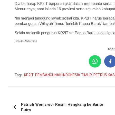
Dia berharap KP2IT berperan aktif dalam membantu serta 
Menurutnya, saat ini ada 16 provinsi serta sejumlah kabup
“Ini menjadi tanggung jawab sosial kita. KP2IT harus bera
pembangunan Wilayah Timur. Terlebih Papua Barat,” tamba
Selain melantik pengurus KP2IT se-Papua Barat, juga digela
Penulis: Sidarman
Share
Tags:
KP2IT
,
PEMBANGUNAN INDONESIA TIMUR
,
PETRUS KAS
Navigasi
Patrich Womsiwor Resmi Hengkang ke Barito
pos
Putra