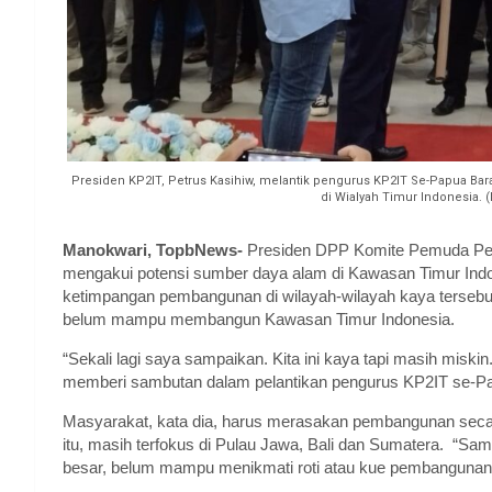
Presiden KP2IT, Petrus Kasihiw, melantik pengurus KP2IT Se-Papua Ba
di Wialyah Timur Indonesia.
Manokwari, TopbNews-
Presiden DPP Komite Pemuda Pem
mengakui potensi sumber daya alam di Kawasan Timur Ind
ketimpangan pembangunan di wilayah-wilayah kaya tersebut
belum mampu membangun Kawasan Timur Indonesia.
“Sekali lagi saya sampaikan. Kita ini kaya tapi masih miskin
memberi sambutan dalam pelantikan pengurus KP2IT se-Pap
Masyarakat, kata dia, harus merasakan pembangunan secara
itu, masih terfokus di Pulau Jawa, Bali dan Sumatera. “Sam
besar, belum mampu menikmati roti atau kue pembangunan 