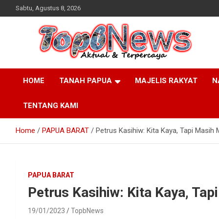
Skip
Sabtu, Agustus 8, 2026
to
content
HOME
TANAH PAPUA
MAJELIS RAKYAT
N
TENTANG KAMI
Home
PAPUA BARAT
Petrus Kasihiw: Kita Kaya, Tapi Masih 
PAPUA BARAT
Petrus Kasihiw: Kita Kaya, Tap
19/01/2023
TopbNews