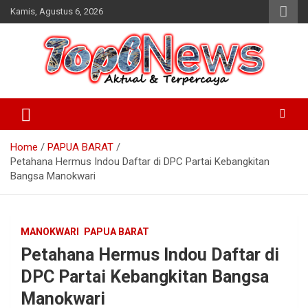
Skip
Kamis, Agustus 6, 2026
to
content
Home
PAPUA BARAT
Petahana Hermus Indou Daftar di DPC Partai Kebangkitan
Bangsa Manokwari
MANOKWARI
PAPUA BARAT
Petahana Hermus Indou Daftar di
DPC Partai Kebangkitan Bangsa
Manokwari