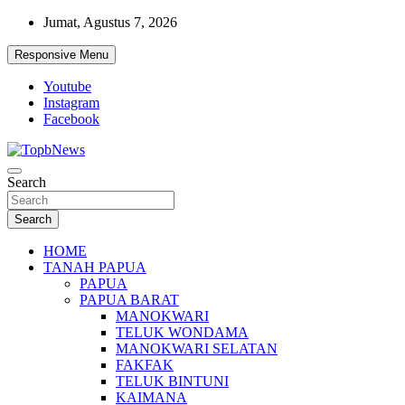
Skip
Jumat, Agustus 7, 2026
to
content
Responsive Menu
Youtube
Instagram
Facebook
Search
Search
HOME
TANAH PAPUA
PAPUA
PAPUA BARAT
MANOKWARI
TELUK WONDAMA
MANOKWARI SELATAN
FAKFAK
TELUK BINTUNI
KAIMANA