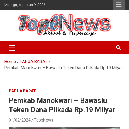
Skip
Minggu, Agustus 9, 2026
to
content
Home
PAPUA BARAT
Pemkab Manokwari – Bawaslu Teken Dana Pilkada Rp.19 Milyar
PAPUA BARAT
Pemkab Manokwari – Bawaslu
Teken Dana Pilkada Rp.19 Milyar
01/02/2024
TopbNews