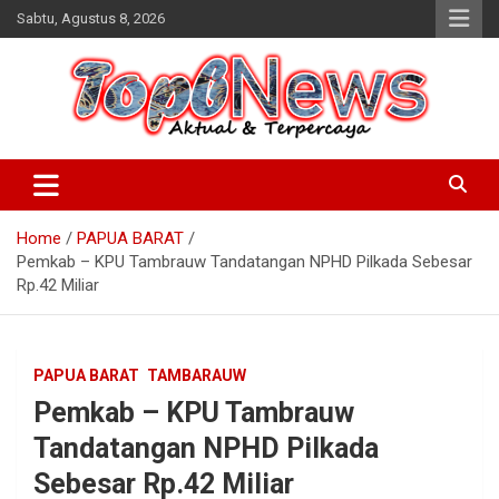
Skip
Sabtu, Agustus 8, 2026
to
content
Home
PAPUA BARAT
Pemkab – KPU Tambrauw Tandatangan NPHD Pilkada Sebesar
Rp.42 Miliar
PAPUA BARAT
TAMBARAUW
Pemkab – KPU Tambrauw
Tandatangan NPHD Pilkada
Sebesar Rp.42 Miliar