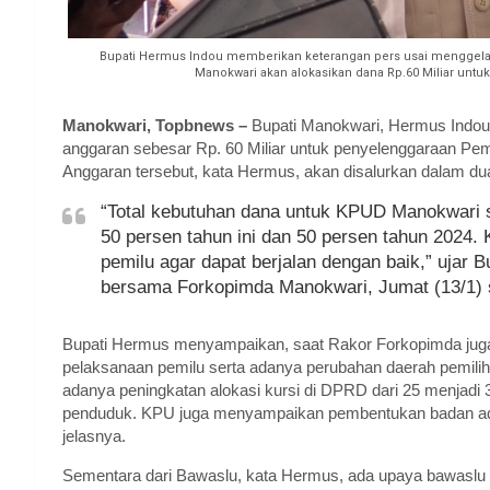
Bupati Hermus Indou memberikan keterangan pers usai menggela
Manokwari akan alokasikan dana Rp.60 Miliar unt
Manokwari, Topbnews –
Bupati Manokwari, Hermus Indou
anggaran sebesar Rp. 60 Miliar untuk penyelenggaraan Pe
Anggaran tersebut, kata Hermus, akan disalurkan dalam d
“Total kebutuhan dana untuk KPUD Manokwari se
50 persen tahun ini dan 50 persen tahun 2024.
pemilu agar dapat berjalan dengan baik,” ujar
bersama Forkopimda Manokwari, Jumat (13/1) 
Bupati Hermus menyampaikan, saat Rakor Forkopimda juga
pelaksanaan pemilu serta adanya perubahan daerah pemiliha
adanya peningkatan alokasi kursi di DPRD dari 25 menjadi 3
penduduk. KPU juga menyampaikan pembentukan badan ad
jelasnya.
Sementara dari Bawaslu, kata Hermus, ada upaya bawaslu 