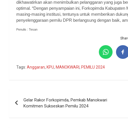
dikhawatirkan akan menimbulkan pelanggaran yang juga be
optimal. “Dengan penyampaian ini, Forkopimda Kabupaten M
masing-masing institusi, tentunya untuk memberikan duk
penyelenggaraan pemilu DPR berlangsung dengan baik, aman
Penulis : Tesan
Share
Tags:
Anggaran
,
KPU
,
MANOKWARI
,
PEMILU 2024
Navigasi
Gelar Rakor Forkopimda, Pemkab Manokwari
pos
Komitmen Sukseskan Pemilu 2024