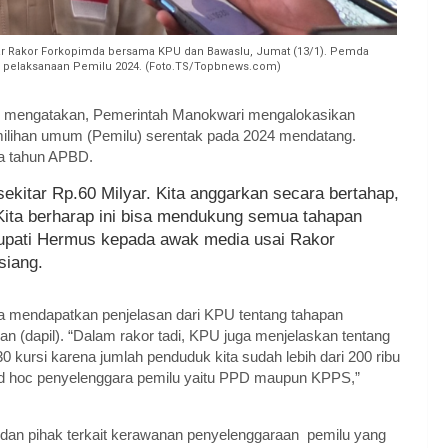
r Rakor Forkopimda bersama KPU dan Bawaslu, Jumat (13/1). Pemda
uk pelaksanaan Pemilu 2024. (Foto.TS/Topbnews.com)
 mengatakan, Pemerintah Manokwari mengalokasikan
milihan umum (Pemilu) serentak pada 2024 mendatang.
ua tahun APBD.
kitar Rp.60 Milyar. Kita anggarkan secara bertahap,
 Kita berharap ini bisa mendukung semua tahapan
 Bupati Hermus kepada awak media usai Rakor
siang.
 mendapatkan penjelasan dari KPU tentang tahapan
n (dapil). “Dalam rakor tadi, KPU juga menjelaskan tentang
0 kursi karena jumlah penduduk kita sudah lebih dari 200 ribu
 hoc penyelenggara pemilu yaitu PPD maupun KPPS,”
dan pihak terkait kerawanan penyelenggaraan pemilu yang