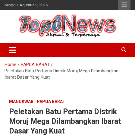
Skip
Minggu, Agustus 9, 2026
to
content
Home
PAPUA BARAT
Peletakan Batu Pertama Distrik Moruj Mega Dilambangkan
Ibarat Dasar Yang Kuat
MANOKWARI
PAPUA BARAT
Peletakan Batu Pertama Distrik
Moruj Mega Dilambangkan Ibarat
Dasar Yang Kuat