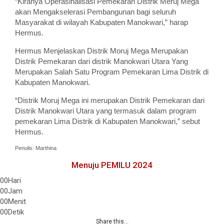
“Kiranya Operasinalisasi Pemekaran Distrik Meruj Mega
akan Mengakselerasi Pembangunan bagi seluruh
Masyarakat di wilayah Kabupaten Manokwari,” harap
Hermus.
Hermus Menjelaskan Distrik Moruj Mega Merupakan
Distrik Pemekaran dari distrik Manokwari Utara Yang
Merupakan Salah Satu Program Pemekaran Lima Distrik di
Kabupaten Manokwari.
“Distrik Moruj Mega ini merupakan Distrik Pemekaran dari
Distrik Manokwari Utara yang termasuk dalam program
pemekaran Lima Distrik di Kabupaten Manokwari,” sebut
Hermus.
Penulis: Marthina
Menuju PEMILU 2024
00
Hari
00
Jam
00
Menit
00
Detik
Share this...