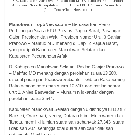
KPU Kabupaten Manokwari Selatan dan KPU Kabupaten Pegunungan
Arfak saat Pleno Rekapitulasi Suara Tingkat KPU Provinsi Papua Barat
(Foto : Tesan/TopbNews.com)
Manokwari, TopbNews.com –
Berdasarkan Pleno
Perhitungan Suara KPU Provinsi Papua Barat, Pasangan
Calon Presiden dan Wakil Presiden Nomor Urut 3 Ganjar
Pranowo – Mahfud MD menang di Dapil 2 Papua Barat,
yang meliputi Kabupaten Manokwari Selatan dan
Kabupaten Pegunungan Arfak.
Di Kabupaten Manokwari Selatan, Paslon Ganjar Pranowo
– Mahfud MD menang dengan perolehan suara 13.280,
disusul pasangan Prabowo Subianto – Gibran Rakabuming
Raka dengan perolehan suara 10.510, dan paslon nomor
urut 1, Anies Baswedan – Muhaimin Iskandar dengan
perolehan suara 3.544.
Kabupaten Manokwari Selatan dengan 6 distrik yaitu Distrik
Ransiki, Oransbari, Neney, Dataran Isim, Momiwaren dan
Tahota, memiliki jumlah suara sah sebanyak 27.343, suara
tidak sah 207, sehingga total suara sah dan tidak sah
sebanyak 27.541 suara.