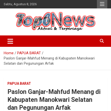
Skip
Sabtu, Agustus 8, 2026
to
content
Home
PAPUA BARAT
Paslon Ganjar-Mahfud Menang di Kabupaten Manokwari
Selatan dan Pegunungan Arfak
PAPUA BARAT
Paslon Ganjar-Mahfud Menang di
Kabupaten Manokwari Selatan
dan Pegunungan Arfak