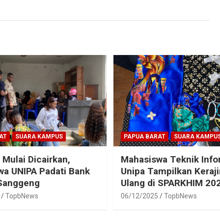
AT
SUARA KAMPUS
PAPUA BARAT
SUARA KAMPU
 Mulai Dicairkan,
Mahasiswa Teknik Info
a UNIPA Padati Bank
Unipa Tampilkan Keraj
 Sanggeng
Ulang di SPARKHIM 20
TopbNews
06/12/2025
TopbNews