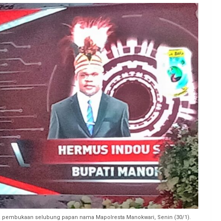
 pembukaan selubung papan nama Mapolresta Manokwari, Senin (30/1).