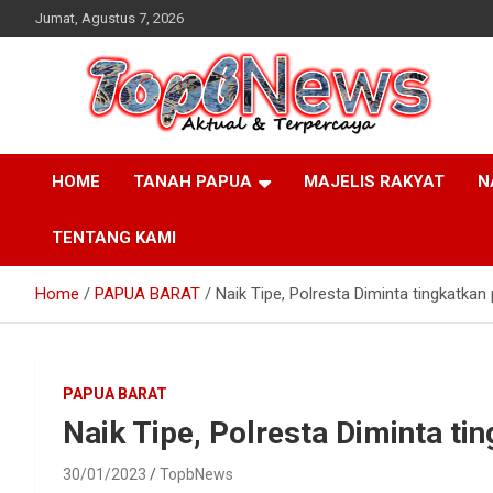
Skip
Jumat, Agustus 7, 2026
to
content
HOME
TANAH PAPUA
MAJELIS RAKYAT
N
TENTANG KAMI
Home
PAPUA BARAT
Naik Tipe, Polresta Diminta tingkatkan
PAPUA BARAT
Naik Tipe, Polresta Diminta ti
30/01/2023
TopbNews