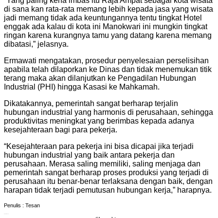
“Yang paling kena imbas itu Raja Ampat sebagai kota wisata
di sana kan rata-rata memang lebih kepada jasa yang wisata
jadi memang tidak ada keuntungannya tentu tingkat Hotel
enggak ada kalau di kota ini Manokwari ini mungkin tingkat
ringan karena kurangnya tamu yang datang karena memang
dibatasi,” jelasnya.
Ermawati mengatakan, prosedur penyelesaian perselisihan
apabila telah dilaporkan ke Dinas dan tidak menemukan titik
terang maka akan dilanjutkan ke Pengadilan Hubungan
Industrial (PHI) hingga Kasasi ke Mahkamah.
Dikatakannya, pemerintah sangat berharap terjalin
hubungan industrial yang harmonis di perusahaan, sehingga
produktivitas meningkat yang berimbas kepada adanya
kesejahteraan bagi para pekerja.
“Kesejahteraan para pekerja ini bisa dicapai jika terjadi
hubungan industrial yang baik antara pekerja dan
perusahaan. Merasa saling memiliki, saling menjaga dan
pemerintah sangat berharap proses produksi yang terjadi di
perusahaan itu benar-benar terlaksana dengan baik, dengan
harapan tidak terjadi pemutusan hubungan kerja,” harapnya.
Penulis : Tesan
Penulis : Tesan