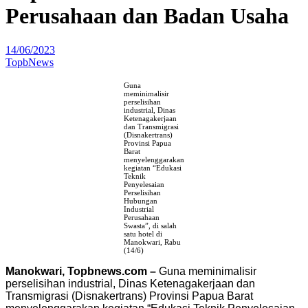
Perusahaan dan Badan Usaha
14/06/2023
TopbNews
Guna
meminimalisir
perselisihan
industrial, Dinas
Ketenagakerjaan
dan Transmigrasi
(Disnakertrans)
Provinsi Papua
Barat
menyelenggarakan
kegiatan “Edukasi
Teknik
Penyelesaian
Perselisihan
Hubungan
Industrial
Perusahaan
Swasta”, di salah
satu hotel di
Manokwari, Rabu
(14/6)
Manokwari, Topbnews.com –
Guna meminimalisir
perselisihan industrial, Dinas Ketenagakerjaan dan
Transmigrasi (Disnakertrans) Provinsi Papua Barat