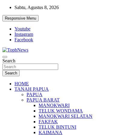
Skip
Sabtu, Agustus 8, 2026
to
content
Responsive Menu
Youtube
Instagram
Facebook
Search
Search
HOME
TANAH PAPUA
PAPUA
PAPUA BARAT
MANOKWARI
TELUK WONDAMA
MANOKWARI SELATAN
FAKFAK
TELUK BINTUNI
KAIMANA