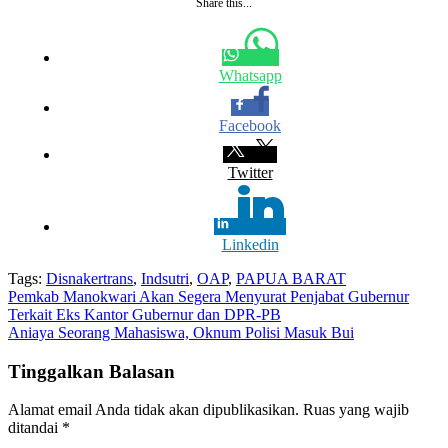
Share this...
Whatsapp
Facebook
Twitter
Linkedin
Tags:
Disnakertrans
,
Indsutri
,
OAP
,
PAPUA BARAT
Navigasi
Pemkab Manokwari Akan Segera Menyurat Penjabat Gubernur
Terkait Eks Kantor Gubernur dan DPR-PB
pos
Aniaya Seorang Mahasiswa, Oknum Polisi Masuk Bui
Tinggalkan Balasan
Alamat email Anda tidak akan dipublikasikan.
Ruas yang wajib
ditandai
*