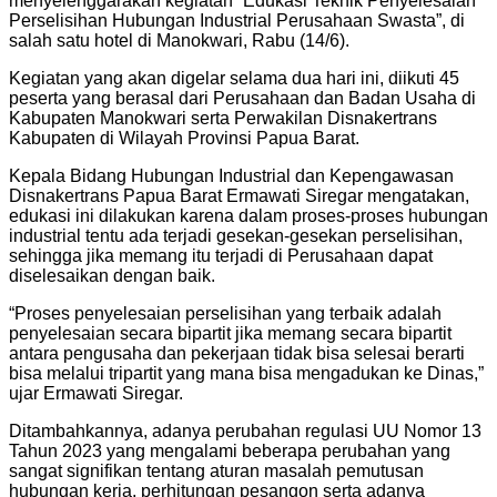
menyelenggarakan kegiatan “Edukasi Teknik Penyelesaian
Perselisihan Hubungan Industrial Perusahaan Swasta”, di
salah satu hotel di Manokwari, Rabu (14/6).
Kegiatan yang akan digelar selama dua hari ini, diikuti 45
peserta yang berasal dari Perusahaan dan Badan Usaha di
Kabupaten Manokwari serta Perwakilan Disnakertrans
Kabupaten di Wilayah Provinsi Papua Barat.
Kepala Bidang Hubungan Industrial dan Kepengawasan
Disnakertrans Papua Barat Ermawati Siregar mengatakan,
edukasi ini dilakukan karena dalam proses-proses hubungan
industrial tentu ada terjadi gesekan-gesekan perselisihan,
sehingga jika memang itu terjadi di Perusahaan dapat
diselesaikan dengan baik.
“Proses penyelesaian perselisihan yang terbaik adalah
penyelesaian secara bipartit jika memang secara bipartit
antara pengusaha dan pekerjaan tidak bisa selesai berarti
bisa melalui tripartit yang mana bisa mengadukan ke Dinas,”
ujar Ermawati Siregar.
Ditambahkannya, adanya perubahan regulasi UU Nomor 13
Tahun 2023 yang mengalami beberapa perubahan yang
sangat signifikan tentang aturan masalah pemutusan
hubungan kerja, perhitungan pesangon serta adanya