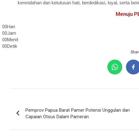
kerendahan dan ketulusan hati, berdedikasi, loyal, serta berin
Menuju P
00
Hari
00
Jam
00
Menit
00
Detik
Share
Navigasi
Pemprov Papua Barat Pamer Potensi Unggulan dan
pos
Capaian Otsus Dalam Pameran