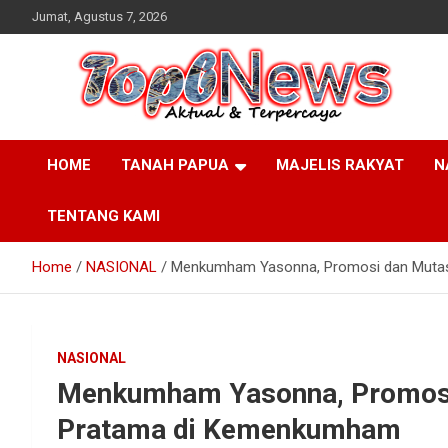
Skip
Jumat, Agustus 7, 2026
to
content
HOME
TANAH PAPUA
MAJELIS RAKYAT
N
TENTANG KAMI
Home
NASIONAL
Menkumham Yasonna, Promosi dan Mutas
NASIONAL
Menkumham Yasonna, Promosi 
Pratama di Kemenkumham