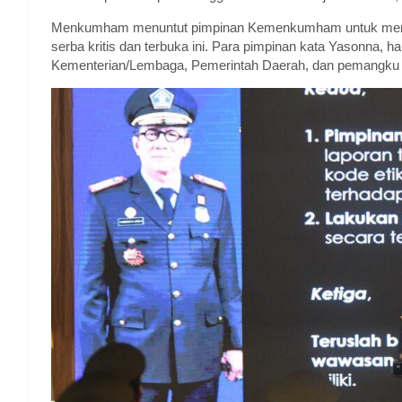
Menkumham menuntut pimpinan Kemenkumham untuk membaw
serba kritis dan terbuka ini. Para pimpinan kata Yasonn
Kementerian/Lembaga, Pemerintah Daerah, dan pemangku k