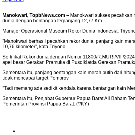
Manokwari, TopbNews.com –
Manokwari sukses pecahkan re
dunia dengan bentangan terpanjang 12,77 Km.
Manajer Operasional Museum Rekor Dunia Indonesia, Triyono
“Manokwari berhasil pecahkan rekor dunia, panjang kain mer
10,76 kilometer”, kata Triyono.
Sertifikat Rekor dunia dengan Nomor 11800/R.MURI/VIII/20
apel besar Gerakan Pramuka di Pusdiklatda Gerekan Pramuka
Sementara itu, panjang bentangan kain merah putih dari hit
tidak mencapai target Pemprov.
“Tadi memang ada sedikit kendala karena bentangan kain Mera
Sementara itu, Penjabat Gubernur Papua Barat Ali Baham T
Pemerintah Provinsi Papua Barat. (*/KY)