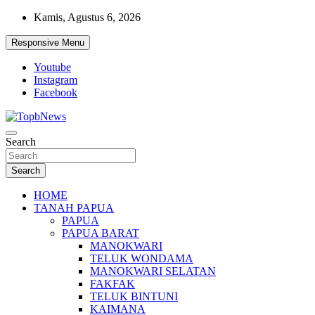
Skip
Kamis, Agustus 6, 2026
to
content
Responsive Menu
Youtube
Instagram
Facebook
Search
Search
HOME
TANAH PAPUA
PAPUA
PAPUA BARAT
MANOKWARI
TELUK WONDAMA
MANOKWARI SELATAN
FAKFAK
TELUK BINTUNI
KAIMANA