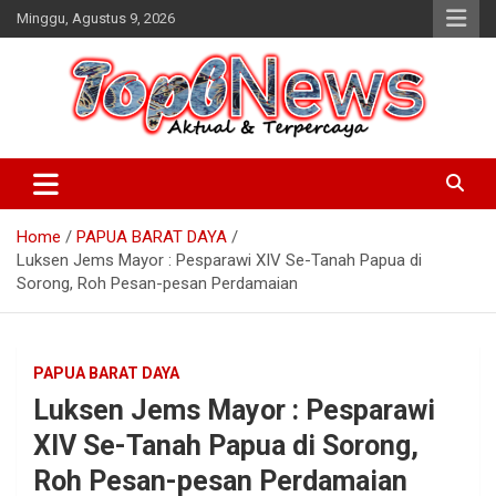
Skip
Minggu, Agustus 9, 2026
to
content
Home
PAPUA BARAT DAYA
Luksen Jems Mayor : Pesparawi XIV Se-Tanah Papua di
Sorong, Roh Pesan-pesan Perdamaian
PAPUA BARAT DAYA
Luksen Jems Mayor : Pesparawi
XIV Se-Tanah Papua di Sorong,
Roh Pesan-pesan Perdamaian