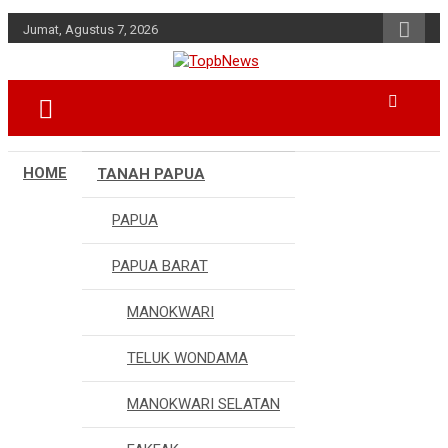
Skip
Jumat, Agustus 7, 2026
to
content
HOME
TANAH PAPUA
PAPUA
PAPUA BARAT
MANOKWARI
TELUK WONDAMA
MANOKWARI SELATAN