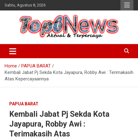
Skip
Sabtu, Agustus 8, 2026
to
content
Home
PAPUA BARAT
Kembali Jabat Pj Sekda Kota Jayapura, Robby Awi : Terimakasih
Atas Kepercayaannya
PAPUA BARAT
Kembali Jabat Pj Sekda Kota
Jayapura, Robby Awi :
Terimakasih Atas