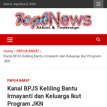
Skip
Kamis, Agustus 6, 2026
to
content
Home
PAPUA BARAT
Kanal BPJS Keliling Bantu Irmayanti dan Keluarga Ikut Program
JKN
PAPUA BARAT
Kanal BPJS Keliling Bantu
Irmayanti dan Keluarga Ikut
Program JKN