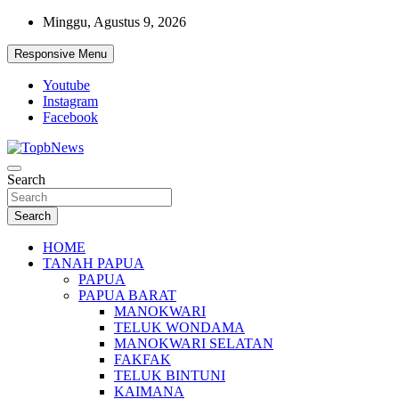
Skip
Minggu, Agustus 9, 2026
to
content
Responsive Menu
Youtube
Instagram
Facebook
Search
Search
HOME
TANAH PAPUA
PAPUA
PAPUA BARAT
MANOKWARI
TELUK WONDAMA
MANOKWARI SELATAN
FAKFAK
TELUK BINTUNI
KAIMANA