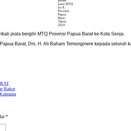
peraih
juara MTQ
ke-X
Provinsi
Papua
Barat
Tahun
2024
i piala bergilir MTQ Provinsi Papua Barat ke Kota Senja.
ua Barat, Drs. H. Ali Baham Temongmere kepada seluruh kafila
ARAT
r Rakor
 Kaimana
dai
*