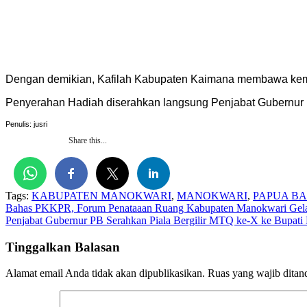
Dengan demikian, Kafilah Kabupaten Kaimana membawa kembal
Penyerahan Hadiah diserahkan langsung Penjabat Gubernur Pap
Penulis: jusri
Share this...
Tags:
KABUPATEN MANOKWARI
,
MANOKWARI
,
PAPUA B
Navigasi
Bahas PKKPR, Forum Penataaan Ruang Kabupaten Manokwari Gela
Penjabat Gubernur PB Serahkan Piala Bergilir MTQ ke-X ke Bupati
pos
Tinggalkan Balasan
Alamat email Anda tidak akan dipublikasikan.
Ruas yang wajib ditan