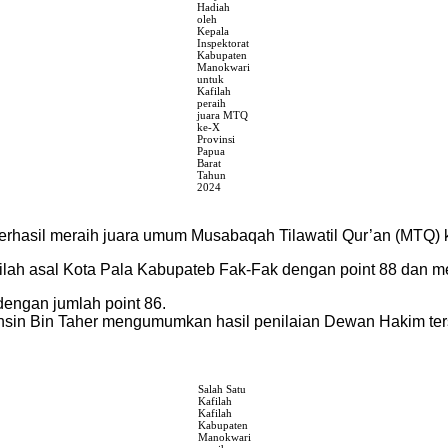
Hadiah
oleh
Kepala
Inspektorat
Kabupaten
Manokwari
untuk
Kafilah
peraih
juara MTQ
ke-X
Provinsi
Papua
Barat
Tahun
2024
rhasil meraih juara umum Musabaqah Tilawatil Qur’an (MTQ) 
afilah asal Kota Pala Kabupateb Fak-Fak dengan point 88 dan 
dengan jumlah point 86.
hsin Bin Taher mengumumkan hasil penilaian Dewan Hakim te
Salah Satu
Kafilah
Kafilah
Kabupaten
Manokwari