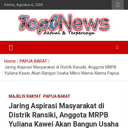
Skip
Kamis, Agustus 6, 2026
to
content
Home
PAPUA BARAT
Jaring Aspirasi Masyarakat di Distrik Ransiki, Anggota MRPB
Yuliana Kawei Akan Bangun Usaha Mikro Mama-Mama Papua
MAJELIS RAKYAT
PAPUA BARAT
Jaring Aspirasi Masyarakat di
Distrik Ransiki, Anggota MRPB
Yuliana Kawei Akan Bangun Usaha