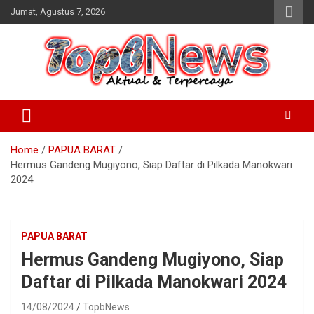
Skip
Jumat, Agustus 7, 2026
to
content
Home
PAPUA BARAT
Hermus Gandeng Mugiyono, Siap Daftar di Pilkada Manokwari
2024
PAPUA BARAT
Hermus Gandeng Mugiyono, Siap
Daftar di Pilkada Manokwari 2024
14/08/2024
TopbNews