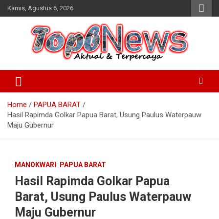
Skip
Kamis, Agustus 6, 2026
to
content
Home
PAPUA BARAT
Hasil Rapimda Golkar Papua Barat, Usung Paulus Waterpauw
Maju Gubernur
MANOKWARI
PAPUA BARAT
Hasil Rapimda Golkar Papua
Barat, Usung Paulus Waterpauw
Maju Gubernur