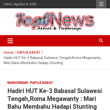
Skip
Sabtu, Agustus 8, 2026
to
content
Home
PAPUA BARAT
Hadiri HUT Ke-3 Babasal Sulawesi Tengah,Roma Megawanty :
Mari Bahu Membahu Hadapi Stunting
MANOKWARI
PAPUA BARAT
Hadiri HUT Ke-3 Babasal Sulawesi
Tengah,Roma Megawanty : Mari
Bahu Membahu Hadapi Stunting