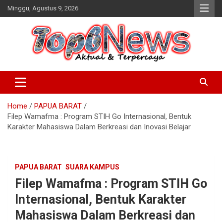
Skip
Minggu, Agustus 9, 2026
to
content
Home
PAPUA BARAT
Filep Wamafma : Program STIH Go Internasional, Bentuk
Karakter Mahasiswa Dalam Berkreasi dan Inovasi Belajar
PAPUA BARAT
SUARA KAMPUS
Filep Wamafma : Program STIH Go
Internasional, Bentuk Karakter
Mahasiswa Dalam Berkreasi dan