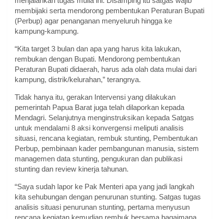
menjalankan tugas mulia ini. Disamping itu satgas wajib
membijaki serta mendorong pembentukan Peraturan Bupati
(Perbup) agar penanganan menyeluruh hingga ke
kampung-kampung.
“Kita target 3 bulan dan apa yang harus kita lakukan,
rembukan dengan Bupati. Mendorong pembentukan
Peraturan Bupati didaerah, harus ada olah data mulai dari
kampung, distrik/kelurahan,” terangnya.
Tidak hanya itu, gerakan Intervensi yang dilakukan
pemerintah Papua Barat juga telah dilaporkan kepada
Mendagri. Selanjutnya menginstruksikan kepada Satgas
untuk mendalami 8 aksi konvergensi meliputi analisis
situasi, rencana kegiatan, rembuk stunting, Pembentukan
Perbup, pembinaan kader pembangunan manusia, sistem
managemen data stunting, pengukuran dan publikasi
stunting dan review kinerja tahunan.
“Saya sudah lapor ke Pak Menteri apa yang jadi langkah
kita sehubungan dengan penurunan stunting. Satgas tugas
analisis situasi penurunan stunting, pertama menyusun
rencana kegiatan kemudian rembuk bersama bagaimana