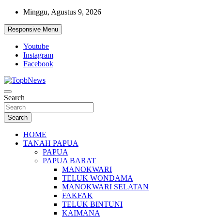
Skip
Minggu, Agustus 9, 2026
to
content
Responsive Menu
Youtube
Instagram
Facebook
Search
Search
HOME
TANAH PAPUA
PAPUA
PAPUA BARAT
MANOKWARI
TELUK WONDAMA
MANOKWARI SELATAN
FAKFAK
TELUK BINTUNI
KAIMANA