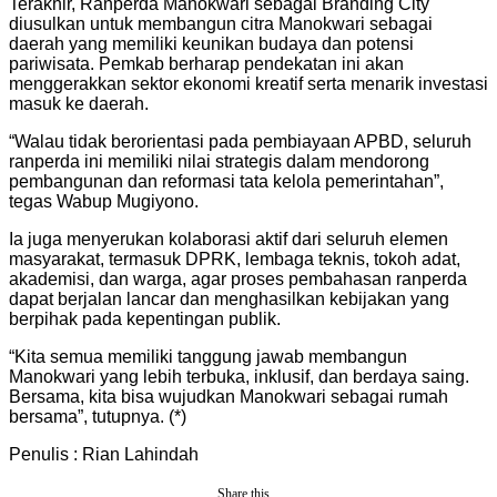
Terakhir, Ranperda Manokwari sebagai Branding City
diusulkan untuk membangun citra Manokwari sebagai
daerah yang memiliki keunikan budaya dan potensi
pariwisata. Pemkab berharap pendekatan ini akan
menggerakkan sektor ekonomi kreatif serta menarik investasi
masuk ke daerah.
“Walau tidak berorientasi pada pembiayaan APBD, seluruh
ranperda ini memiliki nilai strategis dalam mendorong
pembangunan dan reformasi tata kelola pemerintahan”,
tegas Wabup Mugiyono.
Ia juga menyerukan kolaborasi aktif dari seluruh elemen
masyarakat, termasuk DPRK, lembaga teknis, tokoh adat,
akademisi, dan warga, agar proses pembahasan ranperda
dapat berjalan lancar dan menghasilkan kebijakan yang
berpihak pada kepentingan publik.
“Kita semua memiliki tanggung jawab membangun
Manokwari yang lebih terbuka, inklusif, dan berdaya saing.
Bersama, kita bisa wujudkan Manokwari sebagai rumah
bersama”, tutupnya. (*)
Penulis : Rian Lahindah
Share this...