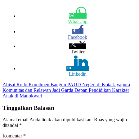
Whatsapp
Facebook
Twitter
Linkedin
Navigasi
Abisai Rollo Komitmen Bangun PAUD Negeri di Kota Jayapura
Komunitas dan Relawan Jadi Garda Depan Pendidikan Karakter
pos
Anak di Manokwari
Tinggalkan Balasan
Alamat email Anda tidak akan dipublikasikan.
Ruas yang wajib
ditandai
*
Komentar
*