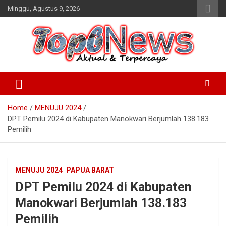
Skip
Minggu, Agustus 9, 2026
to
content
Home
MENUJU 2024
DPT Pemilu 2024 di Kabupaten Manokwari Berjumlah 138.183
Pemilih
MENUJU 2024
PAPUA BARAT
DPT Pemilu 2024 di Kabupaten
Manokwari Berjumlah 138.183
Pemilih