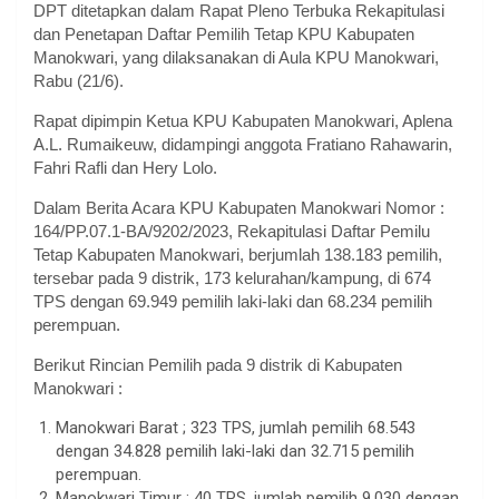
DPT ditetapkan dalam Rapat Pleno Terbuka Rekapitulasi
dan Penetapan Daftar Pemilih Tetap KPU Kabupaten
Manokwari, yang dilaksanakan di Aula KPU Manokwari,
Rabu (21/6).
Rapat dipimpin Ketua KPU Kabupaten Manokwari, Aplena
A.L. Rumaikeuw, didampingi anggota Fratiano Rahawarin,
Fahri Rafli dan Hery Lolo.
Dalam Berita Acara KPU Kabupaten Manokwari Nomor :
164/PP.07.1-BA/9202/2023, Rekapitulasi Daftar Pemilu
Tetap Kabupaten Manokwari, berjumlah 138.183 pemilih,
tersebar pada 9 distrik, 173 kelurahan/kampung, di 674
TPS dengan 69.949 pemilih laki-laki dan 68.234 pemilih
perempuan.
Berikut Rincian Pemilih pada 9 distrik di Kabupaten
Manokwari :
Manokwari Barat ; 323 TPS, jumlah pemilih 68.543
dengan 34.828 pemilih laki-laki dan 32.715 pemilih
perempuan.
Manokwari Timur ; 40 TPS, jumlah pemilih 9.030 dengan