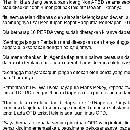
“Hari ini kita sidang penutupan sidang Non APBD selama sep
atau eksekutif dan 4 menjadi hak inisiatif Dewan,” katanya.
“Itu semua telah dibahas oleh alat-alat kelengkapan dewan, s
sambungnya usai Penutupan Rapat Paripurna Penetapan 10 
Dia berharap 10 PERDA yang sudah ditetapkan kiranya dapat
“Sehingga jangan Perda itu nanti ditetapkan dan hanya tingga
segera dilaksanakan dengan baik,” ujarnya.
Dia menambahkan, Ini Agenda tiap tahun bahwa peraturan daera
daerah itu terutama peraturan daerah harus diterima oleh mas
“Sehingga masyarakatpun jangan ditekan oleh perda yang me
hari,” harapnya.
Sementara itu PJ Wali Kota Jayapura Frans Pekey, kepada a
inisiatif DPRD dengan 4 buah Raperda dan juga Raperda dari 
“Hari ini telah disetujui dan ditetapkan ke-10 Raperda. Bany
menindaklanjuti baik dalam aspek materi kemudian substan
terkait, ada OPD terkait teknis ada juga lintas OPD.
“Saya berharap kepada semua pimpinan OPD yang terkait, tida
benar kita implementasikan, bagaimana pelaksanaanya, ba