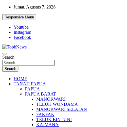
Skip
Jumat, Agustus 7, 2026
to
content
Responsive Menu
Youtube
Instagram
Facebook
Search
Search
HOME
TANAH PAPUA
PAPUA
PAPUA BARAT
MANOKWARI
TELUK WONDAMA
MANOKWARI SELATAN
FAKFAK
TELUK BINTUNI
KAIMANA