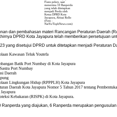
Frans pekey, saat
menerima 10 Ranperda
yang telah ditetapkan
menjadi Perda oleh
Ketua DPRD Kota
Jayapura, Abisai Rollo
(Foto :
NatYo/TopbNews.com)
sunan dan pembahasan materi Rancangan Peraturan Daerah (
khirnya DPRD Kota Jayapura telah memberikan persetujuan un
yang disetujui DPRD untuk ditetapkan menjadi Peraturan Da
olaan Kawasan Teluk Youtefa
mbangan Batik Port Numbay di Kota Jayapura
 Sastra Port Numbay
usi Daerah
mpung
elolaan Lingkungan Hidup (RPPPLH) Kota Jayapura
turan Daerah Kota Jayapura Nomor 5 Tahun 2017 tentang Pembentuk
 Jayapura
oteksi Kebakaran (RISPK) di Kota Jayapura.
0 Ranperda yang diajukan, 6 Ranperda merupakan pengusulan 