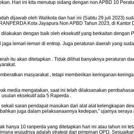
ekan. Hari ini kita menutup sidang dengan non APBD 10 Peratu
udah dijawab oleh Walikota dan hari ini (Sabtu 29 juli 2023) s
RANPERDA Kota Jayapura Non APBD Tahun 2023, di Kantor DP
 dilakukan dengan baik oleh eksekutif yang berkaitan denga
l jaga lemari-lemari di entrop. Juga peraturan daerah yang su
h itu akan ditetapkan . Tidak dilihat banyaknya peraturan daer
yarakat.
mberatkan masyarakat , tetapi memberikan keringanan-kering
wak media mengatakan, saat ini telah dilaksanakan pembahas
usulan eksekutif ada 5 Raperda .
ak sekali saran pendapat masukan dari alat alat kelengkapan d
si bahkan juga dalam pelaksanaannya kedepan,” ujarnya sera
k hanya 10 ranperda yang ditetapkan hari ini atau tahun ini 
gaimana wujudnya adalah strategi dari pimpinan OPD. Sesua