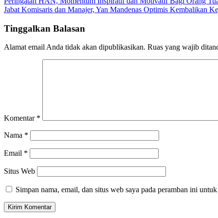
Navigasi
Peringatan HAN, Momentum Inspiratif dan Motivatif Bagi Orang Tu
Jabat Komisaris dan Manajer, Yan Mandenas Optimis Kembalikan K
pos
Tinggalkan Balasan
Alamat email Anda tidak akan dipublikasikan.
Ruas yang wajib ditan
Komentar
*
Nama
*
Email
*
Situs Web
Simpan nama, email, dan situs web saya pada peramban ini untuk