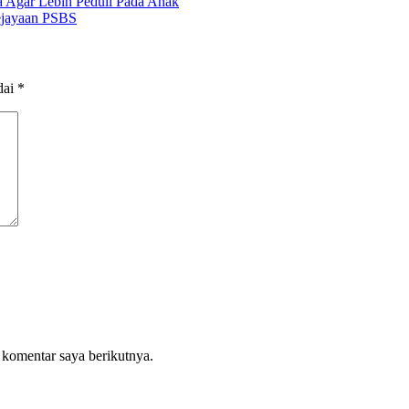
a Agar Lebih Peduli Pada Anak
ejayaan PSBS
dai
*
 komentar saya berikutnya.