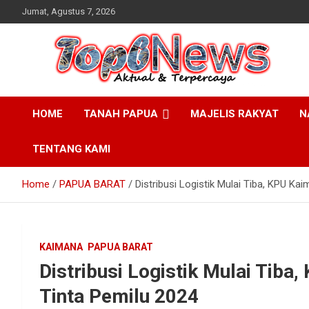
Skip
Jumat, Agustus 7, 2026
to
content
HOME
TANAH PAPUA
MAJELIS RAKYAT
N
TENTANG KAMI
Home
PAPUA BARAT
Distribusi Logistik Mulai Tiba, KPU Ka
KAIMANA
PAPUA BARAT
Distribusi Logistik Mulai Tiba
Tinta Pemilu 2024