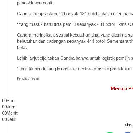
pencoblosan nanti.
Candra menjelaskan, sebanyak 434 botol tinta itu diterima 
“Yang masuk baru tinta pemilu sebanyak 434 botol,” kata C
Candra merincikan, sesuai kebutuhan tinta yang diterima seb
kebutuhan dan cadangan sebanyak 444 botol. Sementara tin
botol.
Lebih lanjut dijelaskan Candra bahwa untuk logistik pemilih s
“Logistik pendukung lainnya sementara masih diproduksi ole
Penulis : Tesan
Menuju P
00
Hari
00
Jam
00
Menit
00
Detik
Share