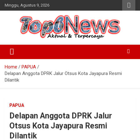
Skip
Minggu, Agustus 9, 2026
to
content
Home
PAPUA
Delapan Anggota DPRK Jalur Otsus Kota Jayapura Resmi
Dilantik
PAPUA
Delapan Anggota DPRK Jalur
Otsus Kota Jayapura Resmi
Dilantik