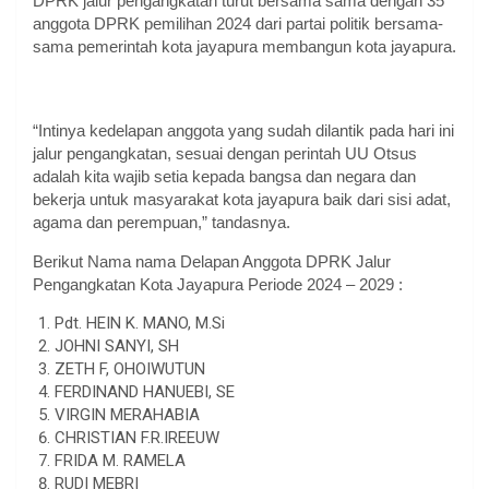
DPRK jalur pengangkatan turut bersama sama dengan 35
anggota DPRK pemilihan 2024 dari partai politik bersama-
sama pemerintah kota jayapura membangun kota jayapura.
“Intinya kedelapan anggota yang sudah dilantik pada hari ini
jalur pengangkatan, sesuai dengan perintah UU Otsus
adalah kita wajib setia kepada bangsa dan negara dan
bekerja untuk masyarakat kota jayapura baik dari sisi adat,
agama dan perempuan,” tandasnya.
Berikut Nama nama Delapan Anggota DPRK Jalur
Pengangkatan Kota Jayapura Periode 2024 – 2029 :
Pdt. HEIN K. MANO, M.Si
JOHNI SANYI, SH
ZETH F, OHOIWUTUN
FERDINAND HANUEBI, SE
VIRGIN MERAHABIA
CHRISTIAN F.R.IREEUW
FRIDA M. RAMELA
RUDI MEBRI