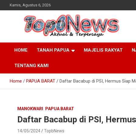
Skip
Kamis, Agustus 6, 2026
to
content
HOME
TANAH PAPUA
MAJELIS RAKYAT
N
TENTANG KAMI
Home
PAPUA BARAT
Daftar Bacabup di PSI, Hermus Siap M
MANOKWARI
PAPUA BARAT
Daftar Bacabup di PSI, Hermu
14/05/2024
TopbNews