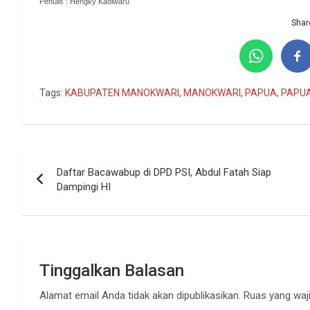
Penulis : Hengky Kadiwaru
Share
Tags:
KABUPATEN MANOKWARI
,
MANOKWARI
,
PAPUA
,
PAPU
Navigasi
Daftar Bacawabup di DPD PSI, Abdul Fatah Siap
pos
Dampingi HI
Tinggalkan Balasan
Alamat email Anda tidak akan dipublikasikan.
Ruas yang waji