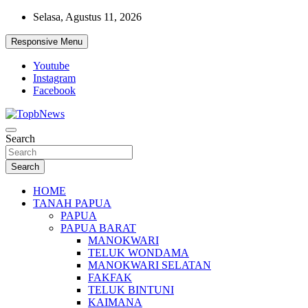
Skip
Selasa, Agustus 11, 2026
to
content
Responsive Menu
Youtube
Instagram
Facebook
Search
Search
HOME
TANAH PAPUA
PAPUA
PAPUA BARAT
MANOKWARI
TELUK WONDAMA
MANOKWARI SELATAN
FAKFAK
TELUK BINTUNI
KAIMANA