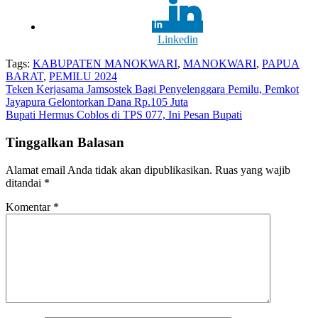
Linkedin
Tags:
KABUPATEN MANOKWARI
,
MANOKWARI
,
PAPUA
BARAT
,
PEMILU 2024
Navigasi
Teken Kerjasama Jamsostek Bagi Penyelenggara Pemilu, Pemkot
Jayapura Gelontorkan Dana Rp.105 Juta
pos
Bupati Hermus Coblos di TPS 077, Ini Pesan Bupati
Tinggalkan Balasan
Alamat email Anda tidak akan dipublikasikan.
Ruas yang wajib
ditandai
*
Komentar
*