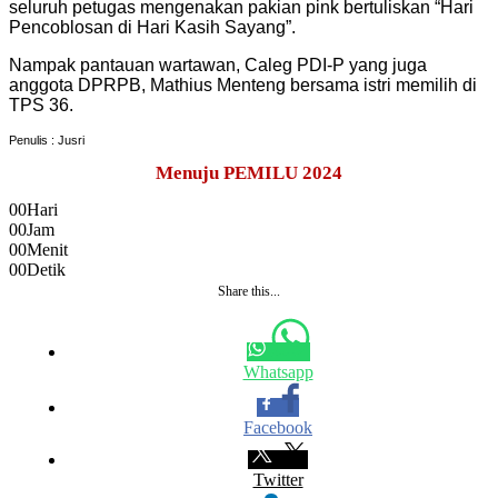
seluruh petugas mengenakan pakian pink bertuliskan “Hari
Pencoblosan di Hari Kasih Sayang”.
Nampak pantauan wartawan, Caleg PDI-P yang juga
anggota DPRPB, Mathius Menteng bersama istri memilih di
TPS 36.
Penulis : Jusri
Menuju PEMILU 2024
00
Hari
00
Jam
00
Menit
00
Detik
Share this...
Whatsapp
Facebook
Twitter