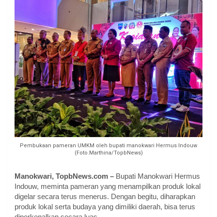
Pembukaan pameran UMKM oleh bupati manokwari Hermus Indouw
(Foto.Marthina/TopbNews)
Manokwari, TopbNews.com –
Bupati Manokwari Hermus
Indouw, meminta pameran yang menampilkan produk lokal
digelar secara terus menerus. Dengan begitu, diharapkan
produk lokal serta budaya yang dimiliki daerah, bisa terus
diperkenalkan secara luas.