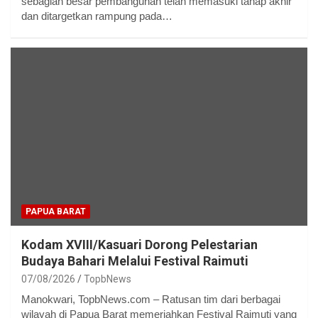
sebagian besar pembangunan telah memasuki tahap akhir
dan ditargetkan rampung pada…
PAPUA BARAT
Kodam XVIII/Kasuari Dorong Pelestarian
Budaya Bahari Melalui Festival Raimuti
07/08/2026
TopbNews
Manokwari, TopbNews.com – Ratusan tim dari berbagai
wilayah di Papua Barat memeriahkan Festival Raimuti yang