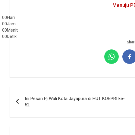
Menuju P
00
Hari
00
Jam
00
Menit
00
Detik
Share
Navigasi
Ini Pesan Pj Wali Kota Jayapura di HUT KORPRI ke-
pos
52