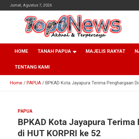
Skip
Jumat, Agustus 7, 2026
to
content
HOME
TANAH PAPUA
MAJELIS RAKYAT
N
TENTANG KAMI
Home
PAPUA
BPKAD Kota Jayapura Terima Penghargaan Disi
PAPUA
BPKAD Kota Jayapura Terima P
di HUT KORPRI ke 52