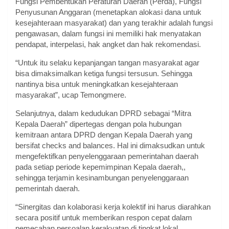
Fungsi Pembentukan Peraturan Daerah (Perda), Fungsi
Penyusunan Anggaran (menetapkan alokasi dana untuk
kesejahteraan masyarakat) dan yang terakhir adalah fungsi
pengawasan, dalam fungsi ini memiliki hak menyatakan
pendapat, interpelasi, hak angket dan hak rekomendasi.
“Untuk itu selaku kepanjangan tangan masyarakat agar
bisa dimaksimalkan ketiga fungsi tersusun. Sehingga
nantinya bisa untuk meningkatkan kesejahteraan
masyarakat”, ucap Temongmere.
Selanjutnya, dalam kedudukan DPRD sebagai “Mitra
Kepala Daerah” dipertegas dengan pola hubungan
kemitraan antara DPRD dengan Kepala Daerah yang
bersifat checks and balances. Hal ini dimaksudkan untuk
mengefektifkan penyelenggaraan pemerintahan daerah
pada setiap periode kepemimpinan Kepala daerah,,
sehingga terjamin kesinambungan penyelenggaraan
pemerintah daerah.
“Sinergitas dan kolaborasi kerja kolektif ini harus diarahkan
secara positif untuk memberikan respon cepat dalam
pemecahan persoalan kerakyatan di tingkat lokal,