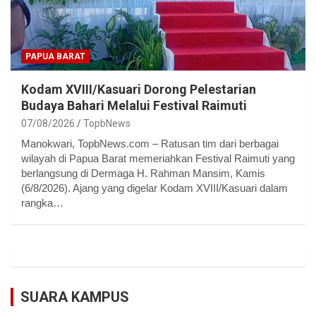
PAPUA BARAT
Kodam XVIII/Kasuari Dorong Pelestarian
Budaya Bahari Melalui Festival Raimuti
07/08/2026
TopbNews
Manokwari, TopbNews.com – Ratusan tim dari berbagai
wilayah di Papua Barat memeriahkan Festival Raimuti yang
berlangsung di Dermaga H. Rahman Mansim, Kamis
(6/8/2026). Ajang yang digelar Kodam XVIII/Kasuari dalam
rangka…
SUARA KAMPUS