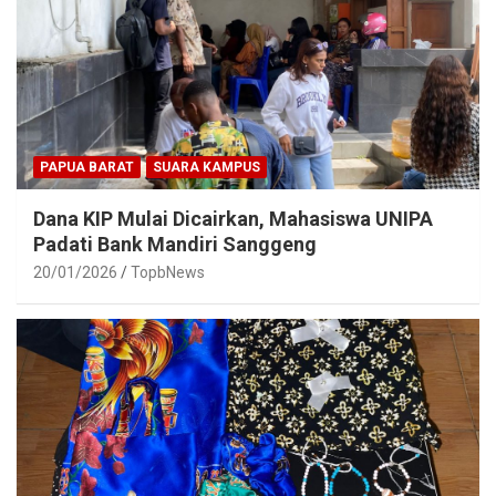
PAPUA BARAT
SUARA KAMPUS
Dana KIP Mulai Dicairkan, Mahasiswa UNIPA
Padati Bank Mandiri Sanggeng
20/01/2026
TopbNews