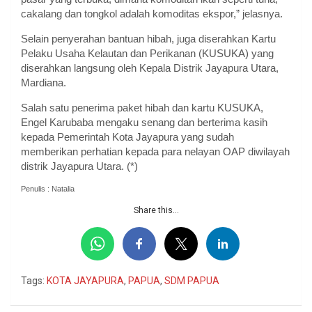
cakalang dan tongkol adalah komoditas ekspor,” jelasnya.
Selain penyerahan bantuan hibah, juga diserahkan Kartu
Pelaku Usaha Kelautan dan Perikanan (KUSUKA) yang
diserahkan langsung oleh Kepala Distrik Jayapura Utara,
Mardiana.
Salah satu penerima paket hibah dan kartu KUSUKA,
Engel Karubaba mengaku senang dan berterima kasih
kepada Pemerintah Kota Jayapura yang sudah
memberikan perhatian kepada para nelayan OAP diwilayah
distrik Jayapura Utara. (*)
Penulis : Natalia
Share this...
Tags:
KOTA JAYAPURA
,
PAPUA
,
SDM PAPUA