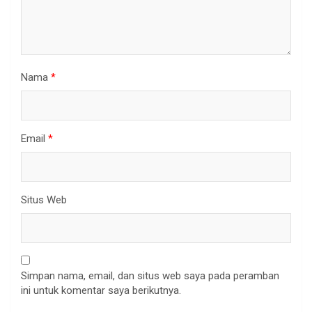
Nama
*
Email
*
Situs Web
Simpan nama, email, dan situs web saya pada peramban
ini untuk komentar saya berikutnya.