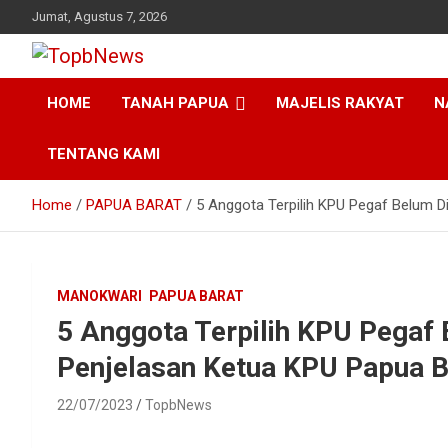
Skip
Jumat, Agustus 7, 2026
to
content
HOME
TANAH PAPUA
MAJELIS RAKYAT
N
TENTANG KAMI
Home
PAPUA BARAT
5 Anggota Terpilih KPU Pegaf Belum D
MANOKWARI
PAPUA BARAT
5 Anggota Terpilih KPU Pegaf
Penjelasan Ketua KPU Papua B
22/07/2023
TopbNews