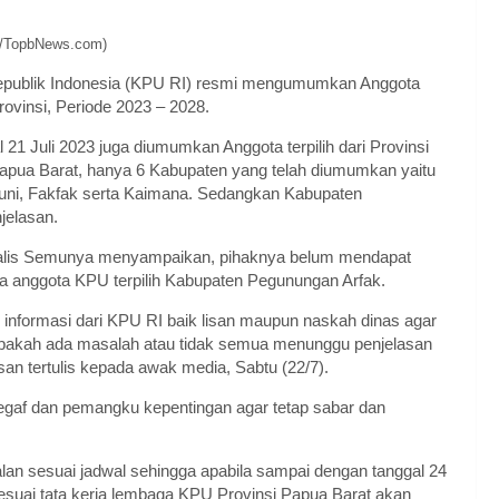
n/TopbNews.com)
publik Indonesia (KPU RI) resmi mengumumkan Anggota
ovinsi, Periode 2023 – 2028.
Juli 2023 juga diumumkan Anggota terpilih dari Provinsi
Papua Barat, hanya 6 Kabupaten yang telah diumumkan yaitu
uni, Fakfak serta Kaimana. Sedangkan Kabupaten
jelasan.
skalis Semunya menyampaikan, pihaknya belum mendapat
a anggota KPU terpilih Kabupaten Pegunungan Arfak.
 informasi dari KPU RI baik lisan maupun naskah dinas agar
apakah ada masalah atau tidak semua menunggu penjelasan
an tertulis kepada awak media, Sabtu (22/7).
gaf dan pemangku kepentingan agar tetap sabar dan
lan sesuai jadwal sehingga apabila sampai dengan tanggal 24
esuai tata kerja lembaga KPU Provinsi Papua Barat akan