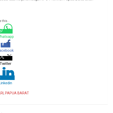
 this...
hatsapp
acebook
Twitter
Linkedin
RI
,
PAPUA BARAT