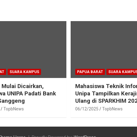
AT
SUARA KAMPUS
PAPUA BARAT
SUARA KAMPU
 Mulai Dicairkan,
Mahasiswa Teknik Info
a UNIPA Padati Bank
Unipa Tampilkan Keraj
 Sanggeng
Ulang di SPARKHIM 20
TopbNews
06/12/2025
TopbNews