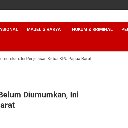
ASIONAL
MAJELIS RAKYAT
HUKUM & KRIMINAL
PE
iumumkan, Ini Penjelasan Ketua KPU Papua Barat
 Belum Diumumkan, Ini
arat