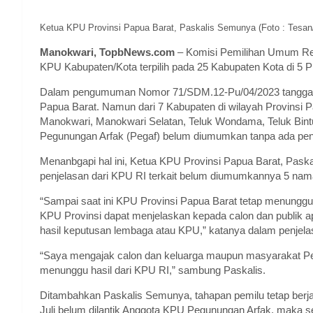
Ketua KPU Provinsi Papua Barat, Paskalis Semunya (Foto : Tesa
Manokwari, TopbNews.com
– Komisi Pemilihan Umum Re
KPU Kabupaten/Kota terpilih pada 25 Kabupaten Kota di 5 Pr
Dalam pengumuman Nomor 71/SDM.12-Pu/04/2023 tanggal 21 
Papua Barat. Namun dari 7 Kabupaten di wilayah Provinsi 
Manokwari, Manokwari Selatan, Teluk Wondama, Teluk Bint
Pegunungan Arfak (Pegaf) belum diumumkan tanpa ada pen
Menanbgapi hal ini, Ketua KPU Provinsi Papua Barat, Pa
penjelasan dari KPU RI terkait belum diumumkannya 5 nam
“Sampai saat ini KPU Provinsi Papua Barat tetap menunggu
KPU Provinsi dapat menjelaskan kepada calon dan publik 
hasil keputusan lembaga atau KPU,” katanya dalam penjelas
“Saya mengajak calon dan keluarga maupun masyarakat Pe
menunggu hasil dari KPU RI,” sambung Paskalis.
Ditambahkan Paskalis Semunya, tahapan pemilu tetap berja
Juli belum dilantik Anggota KPU Pegunungan Arfak, maka s