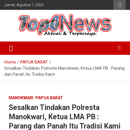
Skip
Jumat, Agustus 7, 2026
to
content
Home
PAPUA BARAT
Sesalkan Tindakan Polresta Manokwari, Ketua LMA PB : Parang
dan Panah Itu Tradisi Kami
MANOKWARI
PAPUA BARAT
Sesalkan Tindakan Polresta
Manokwari, Ketua LMA PB :
Parang dan Panah Itu Tradisi Kami