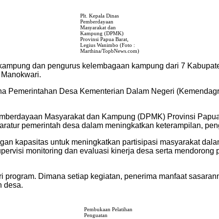
Plt. Kepala Dinas
Pemberdayaan
Masyarakat dan
Kampung (DPMK)
Provinsi Papua Barat,
Legius Wanimbo (Foto :
Marthina/TopbNews.com)
kampung dan pengurus kelembagaan kampung dari 7 Kabupaten 
 Manokwari.
ina Pemerintahan Desa Kementerian Dalam Negeri (Kemendagri
 Pemberdayaan Masyarakat dan Kampung (DPMK) Provinsi Papu
aratur pemerintah desa dalam meningkatkan keterampilan, peng
n kapasitas untuk meningkatkan partisipasi masyarakat dala
supervisi monitoring dan evaluasi kinerja desa serta mendoro
 program. Dimana setiap kegiatan, penerima manfaat sasarann
 desa.
Pembukaan Pelatihan
Penguatan