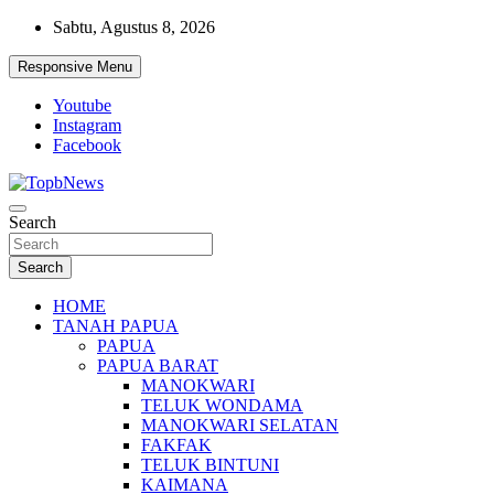
Skip
Sabtu, Agustus 8, 2026
to
content
Responsive Menu
Youtube
Instagram
Facebook
Search
Search
HOME
TANAH PAPUA
PAPUA
PAPUA BARAT
MANOKWARI
TELUK WONDAMA
MANOKWARI SELATAN
FAKFAK
TELUK BINTUNI
KAIMANA