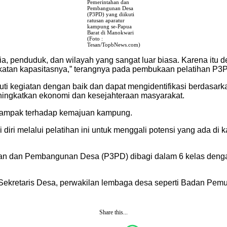
Pemerintahan dan
Pembangunan Desa
(P3PD) yang diikuti
ratusan aparatur
kampung se-Papua
Barat di Manokwari
(Foto :
Tesan/TopbNews.com)
a, penduduk, dan wilayah yang sangat luar biasa. Karena itu d
an kapasitasnya,” terangnya pada pembukaan pelatihan P3PD 
kuti kegiatan dengan baik dan dapat mengidentifikasi berdas
ningkatkan ekonomi dan kesejahteraan masyarakat.
erdampak terhadap kemajuan kampung.
iri melalui pelatihan ini untuk menggali potensi yang ada d
han dan Pembangunan Desa (P3PD) dibagi dalam 6 kelas dengan
esa, Sekretaris Desa, perwakilan lembaga desa seperti Badan 
Share this...