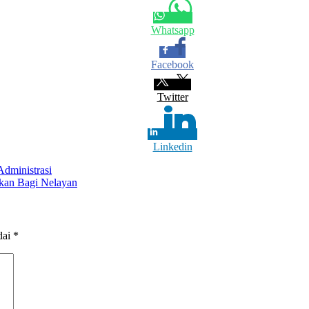
Whatsapp
Facebook
Twitter
Linkedin
dministrasi
ikan Bagi Nelayan
dai
*