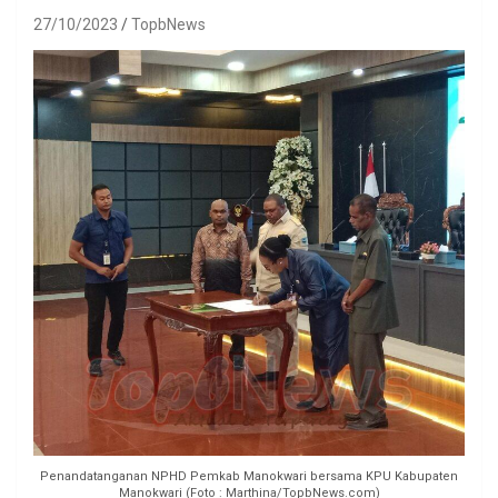
27/10/2023
TopbNews
Penandatanganan NPHD Pemkab Manokwari bersama KPU Kabupaten
Manokwari (Foto : Marthina/TopbNews.com)