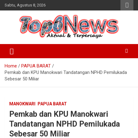
Skip
Sabtu, Agustus 8, 2026
to
content
Home
PAPUA BARAT
Pemkab dan KPU Manokwari Tandatangan NPHD Pemilukada
Sebesar 50 Miliar
MANOKWARI
PAPUA BARAT
Pemkab dan KPU Manokwari
Tandatangan NPHD Pemilukada
Sebesar 50 Miliar