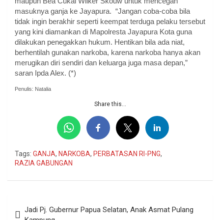
maupun Bea Cukai Wilker Skouw untuk mencegah
masuknya ganja ke Jayapura. “Jangan coba-coba bila
tidak ingin berakhir seperti keempat terduga pelaku tersebut
yang kini diamankan di Mapolresta Jayapura Kota guna
dilakukan penegakkan hukum. Hentikan bila ada niat,
berhentilah gunakan narkoba, karena narkoba hanya akan
merugikan diri sendiri dan keluarga juga masa depan,”
saran Ipda Alex. (*)
Penulis: Natalia
Share this...
Tags:
GANJA
,
NARKOBA
,
PERBATASAN RI-PNG
,
RAZIA GABUNGAN
Navigasi
Jadi Pj. Gubernur Papua Selatan, Anak Asmat Pulang
pos