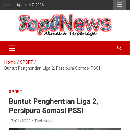
Skip
Jumat, Agustus 7, 2026
to
content
Home
SPORT
Buntut Penghentian Liga 2, Persipura Somasi PSSI
SPORT
Buntut Penghentian Liga 2,
Persipura Somasi PSSI
17/01/2023
TopbNews